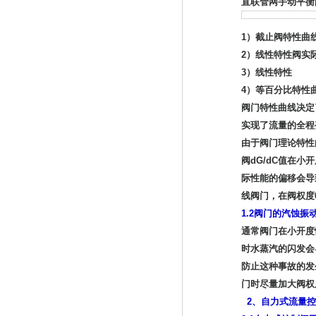
直联管网手动平衡
1）截止阀特性曲
2）线性特性阀实际
3）线性特性
4）等百分比特性
阀门特性曲线决定
实现了流量的全程
由于阀门理论特性
阀dG/dC值在
际性能的偏移会导
线阀门，在阀权度0
1.2阀门的汽蚀振
通常阀门在小开度
时水蒸汽的闪发会
防止这种事故的发
门时尽量加大阀权
2、自力式流量