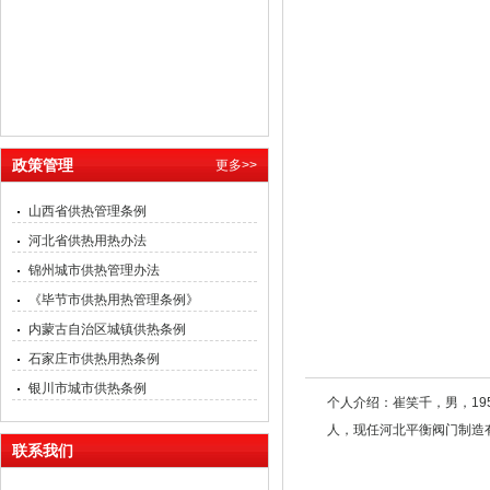
政策管理
更多>>
供热抢修技术
1：供热管道,补偿器,快速堵漏只
山西省供热管理条例
需十几分钟。2：供热堵漏防热水烫
河北省供热用热办法
伤隔热服7800元每套。 3：供热地
锦州城市供热管理办法
下管道腐蚀检测，安全评估，勘查定
《毕节市供热用热管理条例》
位。4：进口动力站，让抢修抽水变
的更简单安全。5：供热管道快速查
内蒙古自治区城镇供热条例
漏，用专业查漏仪器降低失水率。
石家庄市供热用热条例
6：快速调节二网水力平衡，让末端
银川市城市供热条例
用户热起来。 联系人：胡经理
个人介绍：崔笑千，男，19
13998240143
人，现任河北平衡阀门制造
沈阳蓝星水处理制剂厂
联系我们
2026/4/30 11:22:10