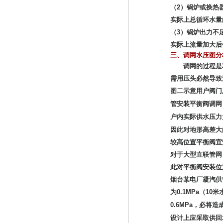
（2）锅炉或换热
实际上总循环水量
（3）锅炉出力不
实际上流量加大后
三、
调网水压图分
调网的过程是利
需用压头必然导致
图二示意用户阀门
管安装平衡阀调网
户内实际供水压力
因此对地形高差大
较高位置平衡阀宜
对于大型直联管网
此对平衡阀安装位
烟台某电厂凝汽供
为0.1MPa（1
0.6MPa，必
设计上应采取供回