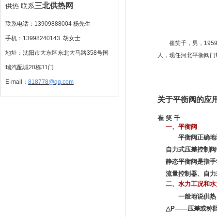
三北供热网
供热
联系
联系电话：13909888004 杨先生
手机：13998240143 胡女士
崔笑千，男，1959
地址：沈阳市大东区东北大马路358号国
人，现任河北平衡阀门
瑞汽配城20栋31门
E-mail：
818778
@qq.com
关于平衡阀的应
崔 笑 千
一、
平衡阀
平衡阀正确地理
自力式压差控制阀
静态平衡阀是指手
流量控制器、自力式平
二、
水力工况和水
一般地说供热、空
△P——压差或称