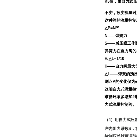
Kv值，由自力式
不变，改变流量时
这种阀的流量控制
△P=N/S
N——弹簧力
S——感压膜工作
弹簧力在自力阀的
H/△L=1/10
H——自力阀最大
△L——弹簧的预
则△P的变化仅为
这咱自力式流量控
求循环泵多增加2
力式流量控制阀。
（4）用自力式压
户内阻力系数S，
控制压差就可调节