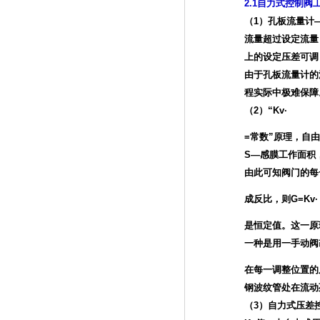
2.1自力式控制阀
（1）孔板流量计
流量超过设定流量
上的设定压差可调
由于孔板流量计的
程实际中极难保障
（2）“Kv·
=常数”原理，自
S—感膜工作面积
由此可知阀门的每
成反比，则G=Kv·
是恒定值。这一原
一种是用一手动阀
在每一调整位置的
钢波纹管处在流动
（3）自力式压差