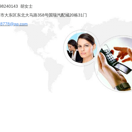
98240143 胡女士
市大东区东北大马路358号国瑞汽配城20栋31门
18778
@qq.com